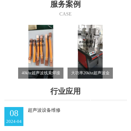
们的产品在家电行业、汽车行业、电子行业、航天航空、精密五
服务案例
金、包装行业、玩具行业、纺织行业等的各类产品制造中都得到了
成功的使用。 快捷、可靠、经济、清洁和美观，德莱诚为您在这个
CASE
竞争激烈的市场中开创低成本和效益高的发展途径。
波金属
40khz超声波线束焊接
大功率20khz超声波金
20/
机
属焊接机
行业应用
超声波设备维修
08
2024-04