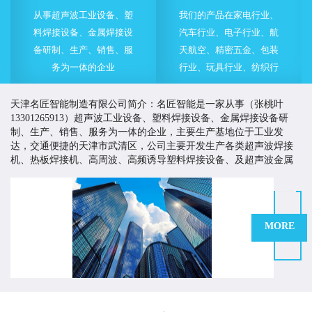
从事超声波工业设备、塑
我们的产品在家电行业、
料焊接设备、金属焊接设
汽车行业、电子行业、航
备研制、生产、销售、服
天航空、精密五金、包装
务为一体的企业
行业、玩具行业、纺织行
业等的各类产品制造中都
得到了成功的使用
天津名匠智能制造有限公司简介：名匠智能是一家从事（张桃叶
13301265913）超声波工业设备、塑料焊接设备、金属焊接设备研
制、生产、销售、服务为一体的企业，主要生产基地位于工业发
达，交通便捷的天津市武清区，公司主要开发生产各类超声波焊接
机、热板焊接机、高周波、高频诱导塑料焊接设备、及超声波金属
焊接设备等。
名匠智能一直致力于为客户提供有价值的塑料焊接与超声波
应用解决方案，以高品质的产品来提高客户市场竞争力，创造客户
价值。多年来，名匠智能持续改进生产工艺、严格控制产品质量、
MORE
不断加大技术开发的力度和投入，并积极引进技术，制造技术质量
优越的产品，为国内外客商提供多方面多途径的产品与服务。
名匠在塑料焊接及超声波应用领域有着技术和丰富的行业经验。我