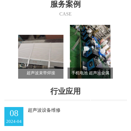
们的产品在家电行业、汽车行业、电子行业、航天航空、精密五
服务案例
金、包装行业、玩具行业、纺织行业等的各类产品制造中都得到了
成功的使用。 快捷、可靠、经济、清洁和美观，德莱诚为您在这个
CASE
竞争激烈的市场中开创低成本和效益高的发展途径。
尾机
超声波束带焊接
手机电池 超声波金属
40k
焊接机
行业应用
超声波设备维修
08
2024-04