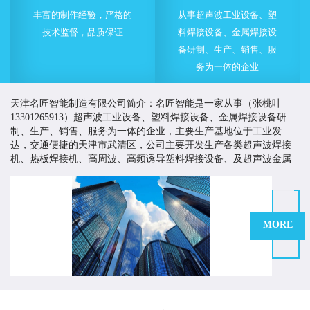
丰富的制作经验，严格的
从事超声波工业设备、塑
技术监督，品质保证
料焊接设备、金属焊接设
备研制、生产、销售、服
务为一体的企业
天津名匠智能制造有限公司简介：名匠智能是一家从事（张桃叶
13301265913）超声波工业设备、塑料焊接设备、金属焊接设备研
制、生产、销售、服务为一体的企业，主要生产基地位于工业发
达，交通便捷的天津市武清区，公司主要开发生产各类超声波焊接
机、热板焊接机、高周波、高频诱导塑料焊接设备、及超声波金属
焊接设备等。
名匠智能一直致力于为客户提供有价值的塑料焊接与超声波
应用解决方案，以高品质的产品来提高客户市场竞争力，创造客户
价值。多年来，名匠智能持续改进生产工艺、严格控制产品质量、
MORE
不断加大技术开发的力度和投入，并积极引进技术，制造技术质量
优越的产品，为国内外客商提供多方面多途径的产品与服务。
名匠在塑料焊接及超声波应用领域有着技术和丰富的行业经验。我