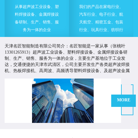
从事超声波工业设备、塑
我们的产品在家电行业、
料焊接设备、金属焊接设
汽车行业、电子行业、航
备研制、生产、销售、服
天航空、精密五金、包装
务为一体的企业
行业、玩具行业、纺织行
业等的各类产品制造中都
得到了成功的使用
天津名匠智能制造有限公司简介：名匠智能是一家从事（张桃叶
13301265913）超声波工业设备、塑料焊接设备、金属焊接设备研
制、生产、销售、服务为一体的企业，主要生产基地位于工业发
达，交通便捷的天津市武清区，公司主要开发生产各类超声波焊接
机、热板焊接机、高周波、高频诱导塑料焊接设备、及超声波金属
焊接设备等。
名匠智能一直致力于为客户提供有价值的塑料焊接与超声波
应用解决方案，以高品质的产品来提高客户市场竞争力，创造客户
价值。多年来，名匠智能持续改进生产工艺、严格控制产品质量、
MORE
不断加大技术开发的力度和投入，并积极引进技术，制造技术质量
优越的产品，为国内外客商提供多方面多途径的产品与服务。
名匠在塑料焊接及超声波应用领域有着技术和丰富的行业经验。我