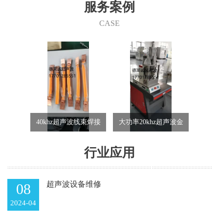
们的产品在家电行业、汽车行业、电子行业、航天航空、精密五
服务案例
金、包装行业、玩具行业、纺织行业等的各类产品制造中都得到了
成功的使用。 快捷、可靠、经济、清洁和美观，德莱诚为您在这个
CASE
竞争激烈的市场中开创低成本和效益高的发展途径。
hz超声波线束焊接
大功率20khz超声波金
20/40khz超声波线束
机
属焊接机
焊接机
行业应用
超声波设备维修
08
2024-04