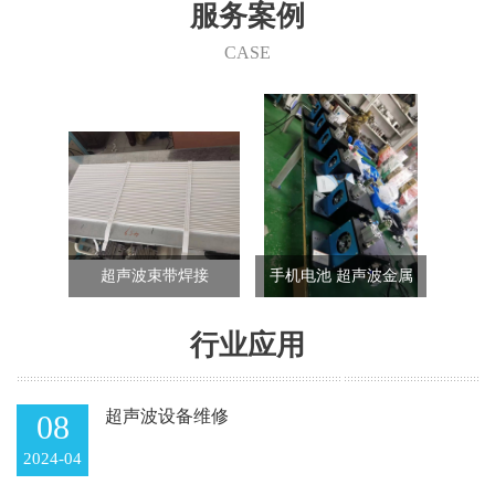
们的产品在家电行业、汽车行业、电子行业、航天航空、精密五
服务案例
金、包装行业、玩具行业、纺织行业等的各类产品制造中都得到了
成功的使用。 快捷、可靠、经济、清洁和美观，德莱诚为您在这个
CASE
竞争激烈的市场中开创低成本和效益高的发展途径。
尾机
超声波束带焊接
手机电池 超声波金属
40k
焊接机
行业应用
超声波设备维修
08
2024-04