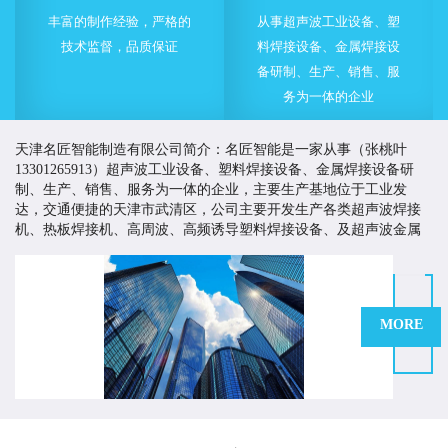
丰富的制作经验，严格的
从事超声波工业设备、塑
技术监督，品质保证
料焊接设备、金属焊接设
备研制、生产、销售、服
务为一体的企业
天津名匠智能制造有限公司简介：名匠智能是一家从事（张桃叶
13301265913）超声波工业设备、塑料焊接设备、金属焊接设备研
制、生产、销售、服务为一体的企业，主要生产基地位于工业发
达，交通便捷的天津市武清区，公司主要开发生产各类超声波焊接
机、热板焊接机、高周波、高频诱导塑料焊接设备、及超声波金属
焊接设备等。
名匠智能一直致力于为客户提供有价值的塑料焊接与超声波
应用解决方案，以高品质的产品来提高客户市场竞争力，创造客户
价值。多年来，名匠智能持续改进生产工艺、严格控制产品质量、
MORE
不断加大技术开发的力度和投入，并积极引进技术，制造技术质量
优越的产品，为国内外客商提供多方面多途径的产品与服务。
名匠在塑料焊接及超声波应用领域有着技术和丰富的行业经验。我