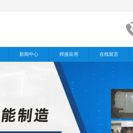
新闻中心
焊接应用
在线留言