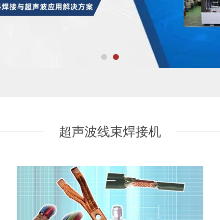
超声波线束焊接机