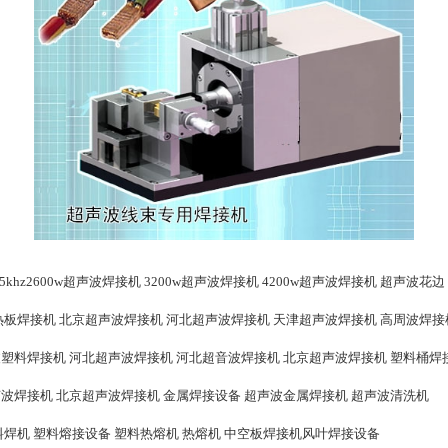
15khz2600w超声波焊接机 3200w超声波焊接机 4200w超声波焊接机 超声波花边
热板焊接机 北京超声波焊接机 河北超声波焊接机 天津超声波焊接机 高周波焊接
波塑料焊接机 河北超声波焊接机 河北超音波焊接机 北京超声波焊接机 塑料桶焊
波焊接机 北京超声波焊接机 金属焊接设备 超声波金属焊接机 超声波清洗机
料焊机 塑料熔接设备 塑料热熔机 热熔机 中空板焊接机风叶焊接设备