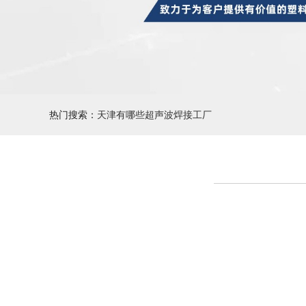
热门搜索：
天津有哪些超声波焊接工厂