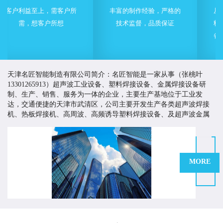
户所
丰富的制作经验，严格的
从事超声波工业设备、塑
技术监督，品质保证
料焊接设备、金属焊接设
备研制、生产、销售、服
务为一体的企业
天津名匠智能制造有限公司简介：名匠智能是一家从事（张桃叶
13301265913）超声波工业设备、塑料焊接设备、金属焊接设备研
制、生产、销售、服务为一体的企业，主要生产基地位于工业发
达，交通便捷的天津市武清区，公司主要开发生产各类超声波焊接
机、热板焊接机、高周波、高频诱导塑料焊接设备、及超声波金属
焊接设备等。
名匠智能一直致力于为客户提供有价值的塑料焊接与超声波
应用解决方案，以高品质的产品来提高客户市场竞争力，创造客户
价值。多年来，名匠智能持续改进生产工艺、严格控制产品质量、
MORE
不断加大技术开发的力度和投入，并积极引进技术，制造技术质量
优越的产品，为国内外客商提供多方面多途径的产品与服务。
名匠在塑料焊接及超声波应用领域有着技术和丰富的行业经验。我