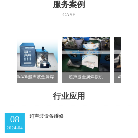
们的产品在家电行业、汽车行业、电子行业、航天航空、精密五
服务案例
金、包装行业、玩具行业、纺织行业等的各类产品制造中都得到了
成功的使用。 快捷、可靠、经济、清洁和美观，德莱诚为您在这个
CASE
竞争激烈的市场中开创低成本和效益高的发展途径。
k超声波金属焊
超声波金属焊接机
40khz超声波金属焊接
机
机
行业应用
超声波设备维修
08
2024-04