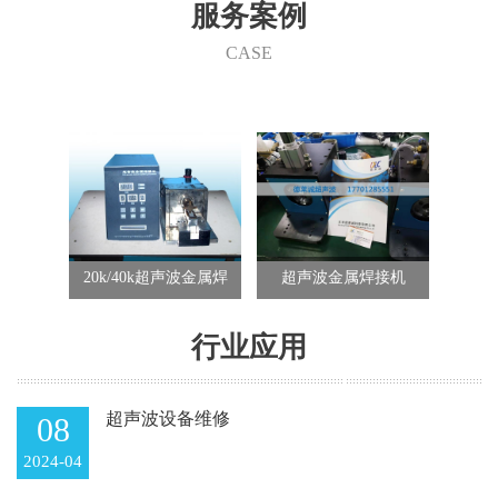
们的产品在家电行业、汽车行业、电子行业、航天航空、精密五
服务案例
金、包装行业、玩具行业、纺织行业等的各类产品制造中都得到了
成功的使用。 快捷、可靠、经济、清洁和美观，德莱诚为您在这个
CASE
竞争激烈的市场中开创低成本和效益高的发展途径。
接机
20k/40k超声波金属焊
超声波金属焊接机
40k
接机
行业应用
超声波设备维修
08
2024-04