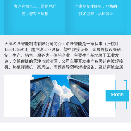
客户利益至上，需客户所
丰富的制作经验，严格的
需，想客户所想
技术监督，品质保证
天津名匠智能制造有限公司简介：名匠智能是一家从事（张桃叶
13301265913）超声波工业设备、塑料焊接设备、金属焊接设备研
制、生产、销售、服务为一体的企业，主要生产基地位于工业发
达，交通便捷的天津市武清区，公司主要开发生产各类超声波焊接
机、热板焊接机、高周波、高频诱导塑料焊接设备、及超声波金属
焊接设备等。
名匠智能一直致力于为客户提供有价值的塑料焊接与超声波
应用解决方案，以高品质的产品来提高客户市场竞争力，创造客户
价值。多年来，名匠智能持续改进生产工艺、严格控制产品质量、
MORE
不断加大技术开发的力度和投入，并积极引进技术，制造技术质量
优越的产品，为国内外客商提供多方面多途径的产品与服务。
名匠在塑料焊接及超声波应用领域有着技术和丰富的行业经验。我