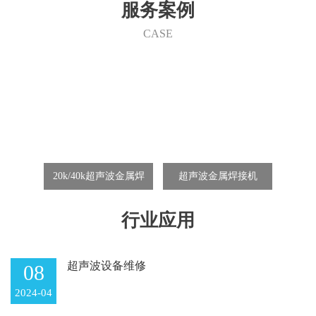
们的产品在家电行业、汽车行业、电子行业、航天航空、精密五
服务案例
金、包装行业、玩具行业、纺织行业等的各类产品制造中都得到了
成功的使用。 快捷、可靠、经济、清洁和美观，德莱诚为您在这个
CASE
竞争激烈的市场中开创低成本和效益高的发展途径。
接机
20k/40k超声波金属焊
超声波金属焊接机
40k
接机
行业应用
超声波设备维修
08
2024-04