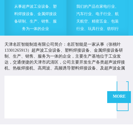
从事超声波工业设备、塑
我们的产品在家电行业、
料焊接设备、金属焊接设
汽车行业、电子行业、航
备研制、生产、销售、服
天航空、精密五金、包装
务为一体的企业
行业、玩具行业、纺织行
业等的各类产品制造中都
得到了成功的使用
天津名匠智能制造有限公司简介：名匠智能是一家从事（张桃叶
13301265913）超声波工业设备、塑料焊接设备、金属焊接设备研
制、生产、销售、服务为一体的企业，主要生产基地位于工业发
达，交通便捷的天津市武清区，公司主要开发生产各类超声波焊接
机、热板焊接机、高周波、高频诱导塑料焊接设备、及超声波金属
焊接设备等。
名匠智能一直致力于为客户提供有价值的塑料焊接与超声波
应用解决方案，以高品质的产品来提高客户市场竞争力，创造客户
价值。多年来，名匠智能持续改进生产工艺、严格控制产品质量、
MORE
不断加大技术开发的力度和投入，并积极引进技术，制造技术质量
优越的产品，为国内外客商提供多方面多途径的产品与服务。
名匠在塑料焊接及超声波应用领域有着技术和丰富的行业经验。我