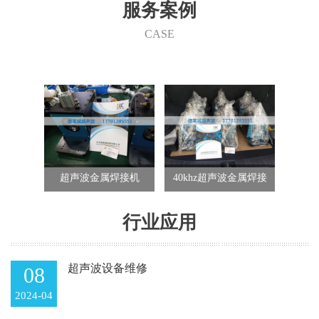
们的产品在家电行业、汽车行业、电子行业、航天航空、精密五
服务案例
金、包装行业、玩具行业、纺织行业等的各类产品制造中都得到了
成功的使用。 快捷、可靠、经济、清洁和美观，德莱诚为您在这个
CASE
竞争激烈的市场中开创低成本和效益高的发展途径。
波金属焊
超声波金属焊接机
40khz超声波金属焊接
驱鸟
机
赶鸟
行业应用
超声波设备维修
08
2024-04