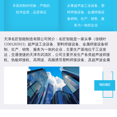
丰富的制作经验，严格的
从事超声波工业设备、塑
技术监督，品质保证
料焊接设备、金属焊接设
备研制、生产、销售、服
务为一体的企业
天津名匠智能制造有限公司简介：名匠智能是一家从事（张桃叶
13301265913）超声波工业设备、塑料焊接设备、金属焊接设备研
制、生产、销售、服务为一体的企业，主要生产基地位于工业发
达，交通便捷的天津市武清区，公司主要开发生产各类超声波焊接
机、热板焊接机、高周波、高频诱导塑料焊接设备、及超声波金属
焊接设备等。
名匠智能一直致力于为客户提供有价值的塑料焊接与超声波
应用解决方案，以高品质的产品来提高客户市场竞争力，创造客户
价值。多年来，名匠智能持续改进生产工艺、严格控制产品质量、
MORE
不断加大技术开发的力度和投入，并积极引进技术，制造技术质量
优越的产品，为国内外客商提供多方面多途径的产品与服务。
名匠在塑料焊接及超声波应用领域有着技术和丰富的行业经验。我